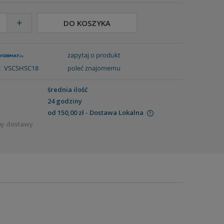
+
DO KOSZYKA
zapytaj o produkt
:
VSCSHSC18
poleć znajomemu
średnia ilość
24 godziny
od 150,00 zł
- Dostawa Lokalna
my dostawy
Cena nie zawiera ewentualnych kosztów
płatności