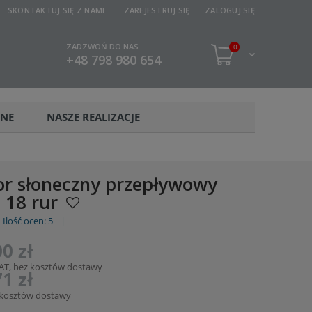
SKONTAKTUJ SIĘ Z NAMI
ZAREJESTRUJ SIĘ
ZALOGUJ SIĘ
ZADZWOŃ DO NAS
0
+48 798 980 654
ZNE
NASZE REALIZACJE
or słoneczny przepływowy
 18 rur
Ilość ocen: 5
|
0 zł
AT, bez kosztów dostawy
1 zł
 kosztów dostawy