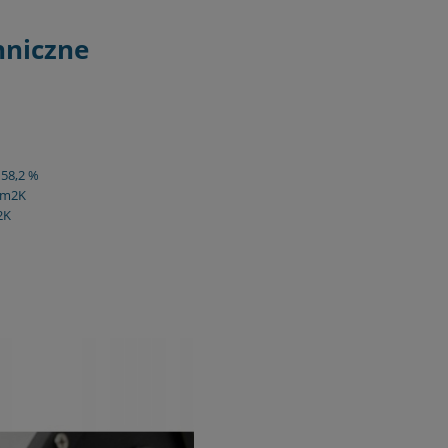
hniczne
 58,2 %
W/m2K
2K