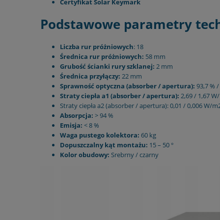
Certyfikat Solar Keymark
Podstawowe parametry tec
Liczba rur próżniowych
: 18
Średnica rur próżniowych:
58 mm
Grubość ścianki rury szklanej:
2 mm
Średnica przyłączy:
22 mm
Sprawność optyczna (absorber / apertura):
93,7 % /
Straty ciepła a1 (absorber / apertura):
2,69 / 1,67 
Straty ciepła a2 (absorber / apertura): 0,01 / 0,006 W/m
Absorpcja:
> 94 %
Emisja:
< 8 %
Waga pustego kolektora:
60 kg
Dopuszczalny kąt montażu:
15 – 50 °
Kolor obudowy:
Srebrny / czarny