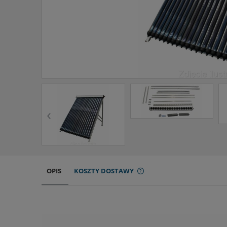
‹
OPIS
KOSZTY DOSTAWY
CENA NIE ZAWIERA EW
KOSZTÓW PŁATNOŚCI