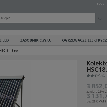
BLOG
E LED
ZASOBNIK C.W.U.
OGRZEWACZE ELEKTRYC
HSC18, 18 rur
Kolekt
HSC18,
3 852,0
zawiera 23% V
3 131,7
bez 23% VAT i