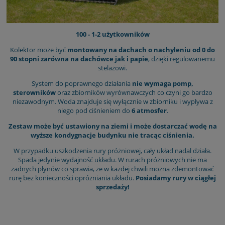
100 - 1-2 użytkowników
Kolektor może być
montowany na dachach o nachyleniu od 0 do
90 stopni zarówna na dachówce jak i papie
, dzięki regulowanemu
stelażowi.
System do poprawnego działania
nie wymaga pomp,
sterowników
oraz zbiorników wyrównawczych co czyni go bardzo
niezawodnym. Woda znajduje się wyłącznie w zbiorniku i wypływa z
niego pod ciśnieniem do
6 atmosfer
.
Zestaw może być ustawiony na ziemi i może dostarczać wodę na
wyższe kondygnacje budynku nie tracąc ciśnienia.
W przypadku uszkodzenia rury próżniowej, cały układ nadal działa.
Spada jedynie wydajność układu. W rurach próżniowych nie ma
żadnych płynów co sprawia, że w każdej chwili można zdemontować
rurę bez konieczności opróżniania układu.
Posiadamy rury w ciągłej
sprzedaży!