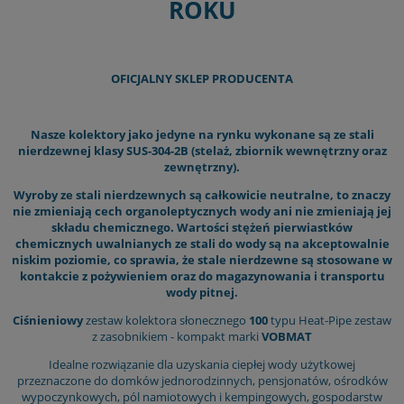
ROKU
OFICJALNY SKLEP PRODUCENTA
Nasze kolektory jako jedyne na rynku wykonane są ze stali
nierdzewnej klasy SUS-304-2B (stelaż, zbiornik wewnętrzny oraz
zewnętrzny).
Wyroby ze stali nierdzewnych są całkowicie neutralne, to znaczy
nie zmieniają cech organoleptycznych wody ani nie zmieniają jej
składu chemicznego. Wartości stężeń pierwiastków
chemicznych uwalnianych ze stali do wody są na akceptowalnie
niskim poziomie, co sprawia, że stale nierdzewne są stosowane w
kontakcie z pożywieniem oraz do magazynowania i transportu
wody pitnej.
Ciśnieniowy
zestaw kolektora słonecznego
100
typu Heat-Pipe zestaw
z zasobnikiem - kompakt marki
VOBMAT
Idealne rozwiązanie dla uzyskania ciepłej wody użytkowej
przeznaczone do domków jednorodzinnych, pensjonatów, ośrodków
wypoczynkowych, pól namiotowych i kempingowych, gospodarstw