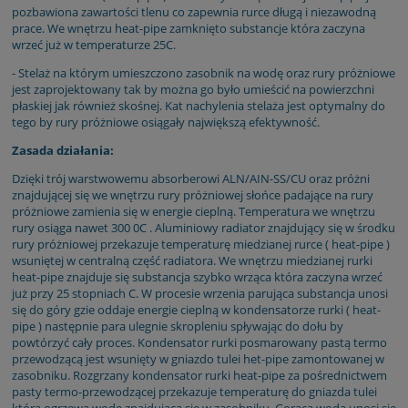
pozbawiona zawartości tlenu co zapewnia rurce długą i niezawodną
prace. We wnętrzu heat-pipe zamknięto substancje która zaczyna
wrzeć już w temperaturze 25C.
- Stelaż na którym umieszczono zasobnik na wodę oraz rury próżniowe
jest zaprojektowany tak by można go było umieścić na powierzchni
płaskiej jak również skośnej. Kat nachylenia stelaża jest optymalny do
tego by rury próżniowe osiągały największą efektywność.
Zasada działania:
Dzięki trój warstwowemu absorberowi ALN/AIN-SS/CU oraz próżni
znajdującej się we wnętrzu rury próżniowej słońce padające na rury
próżniowe zamienia się w energie cieplną. Temperatura we wnętrzu
rury osiąga nawet 300 0C . Aluminiowy radiator znajdujący się w środku
rury próżniowej przekazuje temperaturę miedzianej rurce ( heat-pipe )
wsuniętej w centralną część radiatora. We wnętrzu miedzianej rurki
heat-pipe znajduje się substancja szybko wrząca która zaczyna wrzeć
już przy 25 stopniach C. W procesie wrzenia parująca substancja unosi
się do góry gzie oddaje energie cieplną w kondensatorze rurki ( heat-
pipe ) następnie para ulegnie skropleniu spływając do dołu by
powtórzyć cały proces. Kondensator rurki posmarowany pastą termo
przewodzącą jest wsunięty w gniazdo tulei het-pipe zamontowanej w
zasobniku. Rozgrzany kondensator rurki heat-pipe za pośrednictwem
pasty termo-przewodzącej przekazuje temperaturę do gniazda tulei