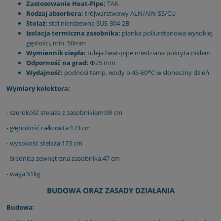
Zastosowanie Heat-Pipe:
TAK
Rodzaj absorbera:
trójwarstwowy ALN/AIN-SS/CU
Stelaż:
stal nierdzewna SUS-304-2B
Izolacja termiczna zasobnika:
pianka poliuretanowa wysokiej
gęstości, min. 50mm
Wymiennik ciepła:
tuleja heat-pipe miedziana pokryta niklem
Odporność na grad:
Φ25 mm
Wydajność:
podnosi temp. wody o 45-60*C w słoneczny dzień
Wymiary kolektora:
- szerokość stelaża z zasobnikiem:99 cm
- głębokość całkowita:173 cm
- wysokość stelaża:173 cm
- średnica zewnętrzna zasobnika:47 cm
- waga 51kg
BUDOWA ORAZ ZASADY DZIAŁANIA
Budowa: