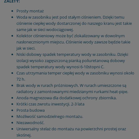
ZALETY:
Prosty montaż
Woda w zasobniku jest pod stałym ciśnieniem. Dzięki temu
ciśnienie ciepłej wody dostarczonej do naszego kranu jest takie
same jak w sieci wodociągowej.
Kolektor ciśnieniowy może być zlokalizowany w dowolnym
nasłonecznionym miejscu. Ciśnienie wody zawsze będzie takie
jak w sieci.
Niski dobowy spadek temperatury wody w zasobniku. Dzięki
izolacji wysoko zagęszczoną pianką poliuretanową dobowy
spadek temperatury wody wynosi 6-10stopni C.
Czas utrzymania temper ciepłej wody w zasobniku wynosi około
72 h.
Brak wody w rurach próżniowych. W rurach umieszczone są
radiatory z zamontowanymi miedzianymi rurkami heat-pipe.
Anoda magnezowa dla dodatkowej ochrony zbiornika.
Krótki czas zwrotu inwestycji. 2-3 lata
Prosta budowa
Możliwość samodzielnego montażu.
Niezawodność.
Uniwersalny stelaż do montażu na powierzchni prostej oraz
skośnej.