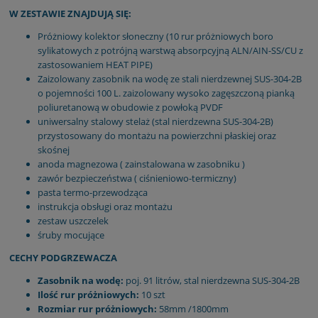
W ZESTAWIE ZNAJDUJĄ SIĘ:
Próżniowy kolektor słoneczny (10 rur próżniowych boro
sylikatowych z potrójną warstwą absorpcyjną ALN/AIN-SS/CU z
zastosowaniem HEAT PIPE)
Zaizolowany zasobnik na wodę ze stali nierdzewnej SUS-304-2B
o pojemności 100 L. zaizolowany wysoko zagęszczoną pianką
poliuretanową w obudowie z powłoką PVDF
uniwersalny stalowy stelaż (stal nierdzewna SUS-304-2B)
przystosowany do montażu na powierzchni płaskiej oraz
skośnej
anoda magnezowa ( zainstalowana w zasobniku )
zawór bezpieczeństwa ( ciśnieniowo-termiczny)
pasta termo-przewodząca
instrukcja obsługi oraz montażu
zestaw uszczelek
śruby mocujące
CECHY PODGRZEWACZA
Zasobnik na wodę:
poj. 91 litrów, stal nierdzewna SUS-304-2B
Ilość rur próżniowych:
10 szt
Rozmiar rur próżniowych:
58mm /1800mm