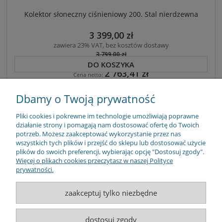
Kolektor słoneczny ciśnieniowy 200. Stal nierdzewna
3 399,00 zł
zawiera 23% VAT, bez kosztów dostawy
3 799,00 zł
Najniższa cena:
3 799,00 zł
DO KOSZYKA
2 763,41 zł
Cena netto:
Dbamy o Twoją prywatność
Pliki cookies i pokrewne im technologie umożliwiają poprawne
działanie strony i pomagają nam dostosować ofertę do Twoich
ZAPISZ SIĘ
potrzeb. Możesz zaakceptować wykorzystanie przez nas
wszystkich tych plików i przejść do sklepu lub dostosować użycie
ZAKUPY
plików do swoich preferencji, wybierając opcję "Dostosuj zgody".
Więcej o plikach cookies przeczytasz w naszej Polityce
prywatności.
POMOC
zaakceptuj tylko niezbędne
MOJE KONTO
INFORMACJE
dostosuj zgody