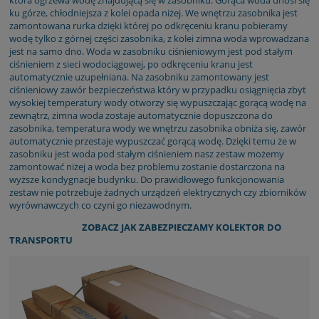
która ogrzewa wodę znajdującą się w zasobniku. Gorąca woda unosi się
ku górze, chłodniejsza z kolei opada niżej. We wnętrzu zasobnika jest
zamontowana rurka dzięki której po odkręceniu kranu pobieramy
wodę tylko z górnej części zasobnika, z kolei zimna woda wprowadzana
jest na samo dno. Woda w zasobniku ciśnieniowym jest pod stałym
ciśnieniem z sieci wodociągowej, po odkręceniu kranu jest
automatycznie uzupełniana. Na zasobniku zamontowany jest
ciśnieniowy zawór bezpieczeństwa który w przypadku osiągnięcia zbyt
wysokiej temperatury wody otworzy się wypuszczając gorącą wodę na
zewnątrz, zimna woda zostaje automatycznie dopuszczona do
zasobnika, temperatura wody we wnętrzu zasobnika obniża się, zawór
automatycznie przestaje wypuszczać gorącą wodę. Dzięki temu że w
zasobniku jest woda pod stałym ciśnieniem nasz zestaw możemy
zamontować niżej a woda bez problemu zostanie dostarczona na
wyższe kondygnacje budynku. Do prawidłowego funkcjonowania
zestaw nie potrzebuje żadnych urządzeń elektrycznych czy zbiorników
wyrównawczych co czyni go niezawodnym.
ZOBACZ JAK ZABEZPIECZAMY KOLEKTOR DO
TRANSPORTU