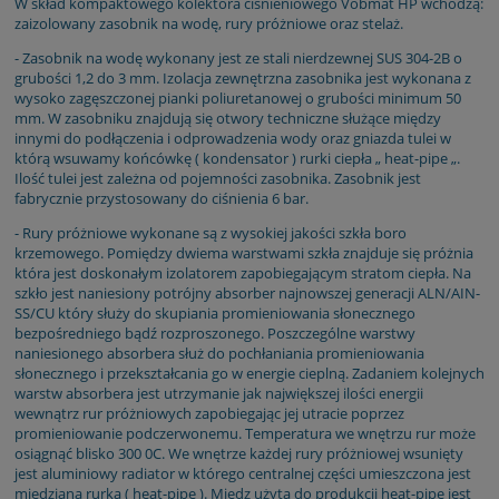
W skład kompaktowego kolektora ciśnieniowego Vobmat HP wchodzą:
zaizolowany zasobnik na wodę, rury próżniowe oraz stelaż.
- Zasobnik na wodę wykonany jest ze stali nierdzewnej SUS 304-2B o
grubości 1,2 do 3 mm. Izolacja zewnętrzna zasobnika jest wykonana z
wysoko zagęszczonej pianki poliuretanowej o grubości minimum 50
mm. W zasobniku znajdują się otwory techniczne służące między
innymi do podłączenia i odprowadzenia wody oraz gniazda tulei w
którą wsuwamy końcówkę ( kondensator ) rurki ciepła „ heat-pipe „.
Ilość tulei jest zależna od pojemności zasobnika. Zasobnik jest
fabrycznie przystosowany do ciśnienia 6 bar.
- Rury próżniowe wykonane są z wysokiej jakości szkła boro
krzemowego. Pomiędzy dwiema warstwami szkła znajduje się próżnia
która jest doskonałym izolatorem zapobiegającym stratom ciepła. Na
szkło jest naniesiony potrójny absorber najnowszej generacji ALN/AIN-
SS/CU który służy do skupiania promieniowania słonecznego
bezpośredniego bądź rozproszonego. Poszczególne warstwy
naniesionego absorbera służ do pochłaniania promieniowania
słonecznego i przekształcania go w energie cieplną. Zadaniem kolejnych
warstw absorbera jest utrzymanie jak największej ilości energii
wewnątrz rur próżniowych zapobiegając jej utracie poprzez
promieniowanie podczerwonemu. Temperatura we wnętrzu rur może
osiągnąć blisko 300 0C. We wnętrze każdej rury próżniowej wsunięty
jest aluminiowy radiator w którego centralnej części umieszczona jest
miedziana rurka ( heat-pipe ). Miedz użyta do produkcji heat-pipe jest